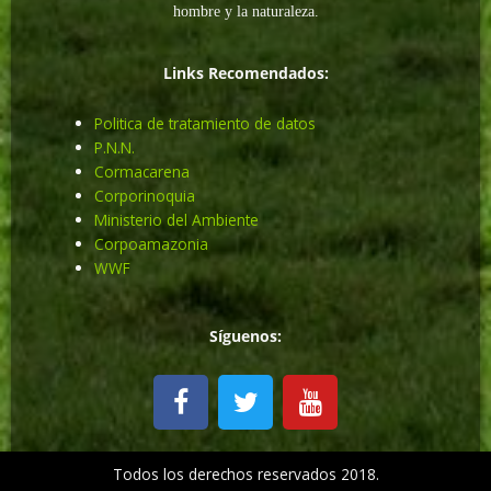
hombre y la naturaleza.
Links Recomendados:
Politica de tratamiento de datos
P.N.N.
Cormacarena
Corporinoquia
Ministerio del Ambiente
Corpoamazonia
WWF
Síguenos:
F
T
Y
a
w
o
c
i
u
e
t
t
Todos los derechos reservados 2018.