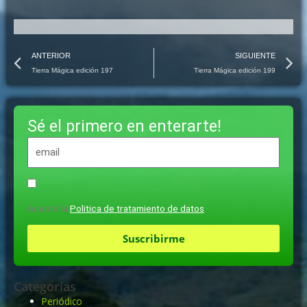
Prev
N
ANTERIOR
SIGUIENTE
Tierra Mágica edición 197
Tierra Mágica edición 199
Sé el primero en enterarte!
Acepto la
Politica de tratamiento de datos
Suscribirme
Categorías
Periódico