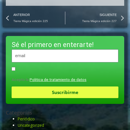
Prev
N
ANTERIOR
SIGUIENTE
Tierra Mágica edición 225
Tierra Mágica edición 227
Sé el primero en enterarte!
Acepto la
Politica de tratamiento de datos
Suscribirme
Categorías
Periódico
Uncategorized