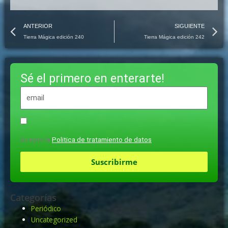
Prev
N
ANTERIOR
SIGUIENTE
Tierra Mágica edición 240
Tierra Mágica edición 242
Sé el primero en enterarte!
Acepto la
Politica de tratamiento de datos
Suscribirme
Categorías
Periódico
Uncategorized