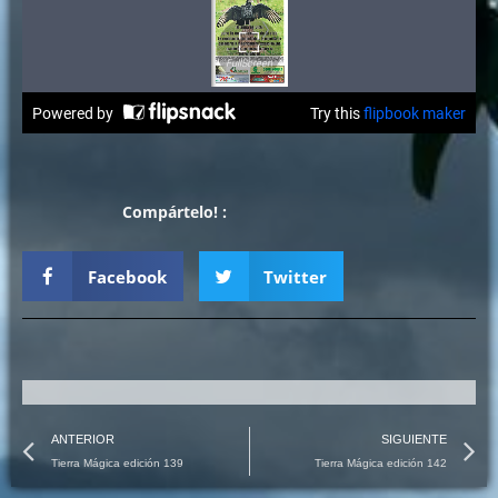
Compártelo! :
Facebook
Twitter
Prev
N
ANTERIOR
SIGUIENTE
Tierra Mágica edición 139
Tierra Mágica edición 142