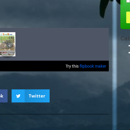
Cat
ok
Twitter