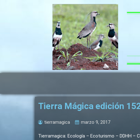
Ir
al
contenido
Tierra Mágica edición 15
tierramagica
marzo 9, 2017
Tierramagica: Ecología – Ecoturismo – DDHH – Cul