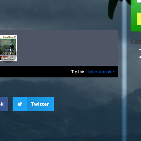
Cat
ok
Twitter