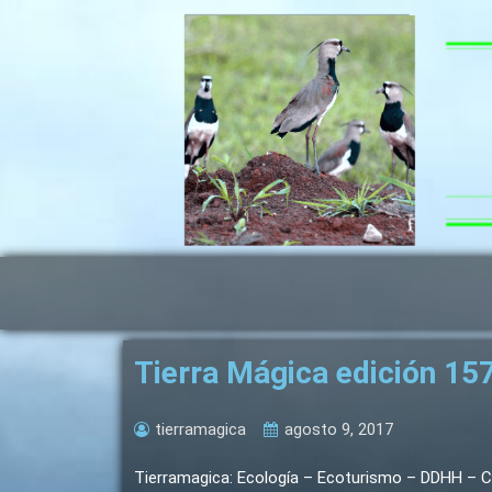
Ir
al
contenido
Tierra Mágica edición 15
tierramagica
agosto 9, 2017
Tierramagica: Ecología – Ecoturismo – DDHH – Cul