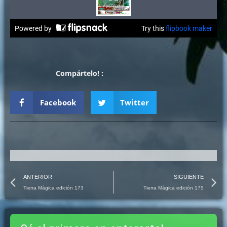
Compártelo! :
Facebook
Twitter
Prev
N
ANTERIOR
SIGUIENTE
Tierra Mágica edición 173
Tierra Mágica edición 175