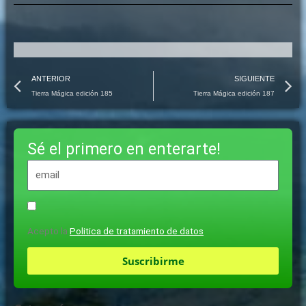
Prev
N
ANTERIOR
SIGUIENTE
Tierra Mágica edición 185
Tierra Mágica edición 187
Sé el primero en enterarte!
Acepto la
Politica de tratamiento de datos
Suscribirme