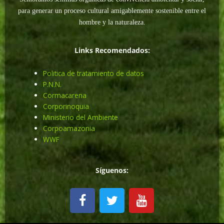
para generar un proceso cultural amigablemente sostenible entre el
hombre y la naturaleza.
Links Recomendados:
Politica de tratamiento de datos
P.N.N.
Cormacarena
Corporinoquia
Ministerio del Ambiente
Corpoamazonia
WWF
Síguenos:
F
T
Y
a
w
o
c
i
u