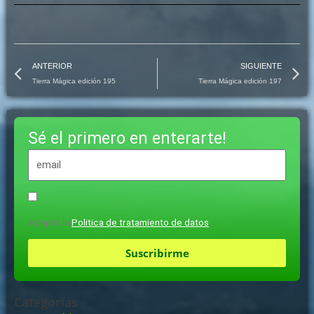
Prev
N
ANTERIOR
SIGUIENTE
Tierra Mágica edición 195
Tierra Mágica edición 197
Sé el primero en enterarte!
Acepto la
Politica de tratamiento de datos
Suscribirme
Categorías