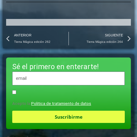
Prev
N
ANTERIOR
SIGUIENTE
Tierra Mágica edición 262
Tierra Mágica edición 264
Sé el primero en enterarte!
Acepto la
Politica de tratamiento de datos
Suscribirme