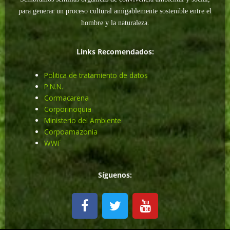
para generar un proceso cultural amigablemente sostenible entre el
hombre y la naturaleza.
Links Recomendados:
Politica de tratamiento de datos
P.N.N.
Cormacarena
Corporinoquia
Ministerio del Ambiente
Corpoamazonia
WWF
Síguenos:
F
T
Y
a
w
o
c
i
u