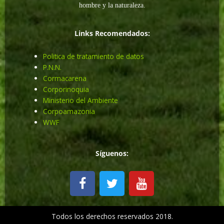
hombre y la naturaleza.
Links Recomendados:
Politica de tratamiento de datos
P.N.N.
Cormacarena
Corporinoquia
Ministerio del Ambiente
Corpoamazonia
WWF
Síguenos:
F
T
Y
a
w
o
c
i
u
e
t
t
Todos los derechos reservados 2018.