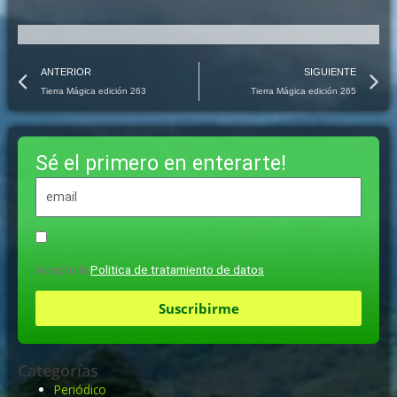
Prev
N
ANTERIOR
SIGUIENTE
Tierra Mágica edición 263
Tierra Mágica edición 265
Sé el primero en enterarte!
Acepto la
Politica de tratamiento de datos
Suscribirme
Categorías
Periódico